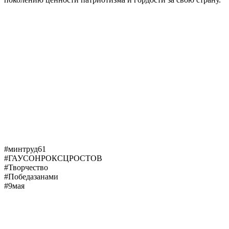
#минтруд61
#ГАУСОНРОКСЦРОСТОВ
#Творчество
#Победазанами
#9мая