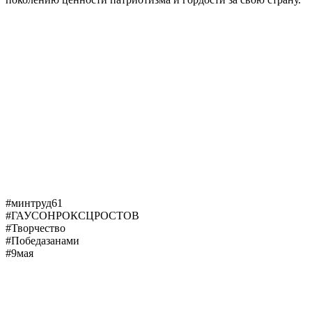
#минтруд61
#ГАУСОНРОКСЦРОСТОВ
#Творчество
#Победазанами
#9мая