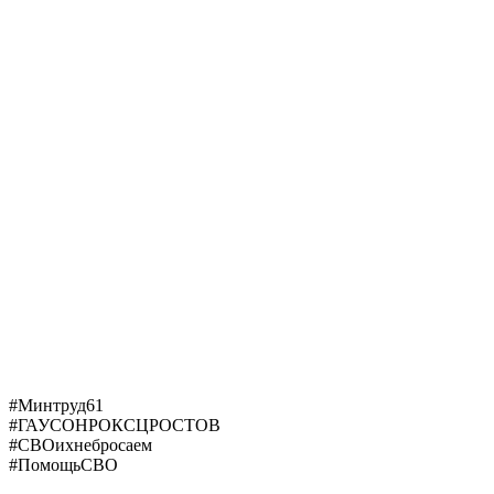
#Минтруд61
#ГАУСОНРОКСЦРОСТОВ
#СВОихнебросаем
#ПомощьСВО