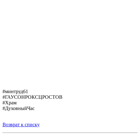
#минтруд61
#ГАУСОНРОКСЦРОСТОВ
#Храм
#ДуховныйЧас
Возврат к списку