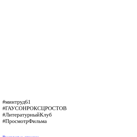
#минтруд61
#ГАУСОНРОКСЦРОСТОВ
#ЛитературныйКлуб
#ПросмотрФильма