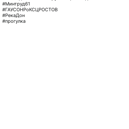
#Минтруд61
#ГАУСОНРоКСЦРОСТОВ
#РекаДон
#прогулка