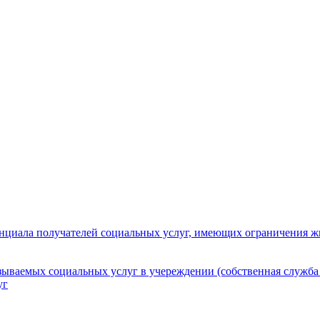
нциала получателей социальных услуг, имеющих ограничения ж
зываемых социальных услуг в учереждении (собственная служба
уг